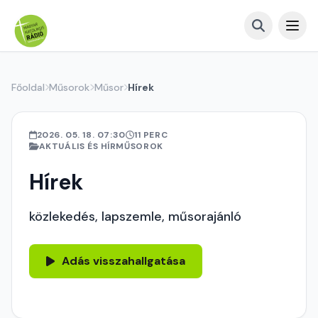
Főoldal
Műsorok
Műsor
Hírek
2026. 05. 18. 07:30
11 PERC
AKTUÁLIS ÉS HÍRMŰSOROK
Hírek
közlekedés, lapszemle, műsorajánló
Adás visszahallgatása