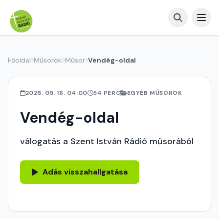
Főoldal
Műsorok
Műsor
Vendég-oldal
2026. 05. 18. 04:00
54 PERC
EGYÉB MŰSOROK
Vendég-oldal
válogatás a Szent István Rádió műsorából
Adás visszahallgatása