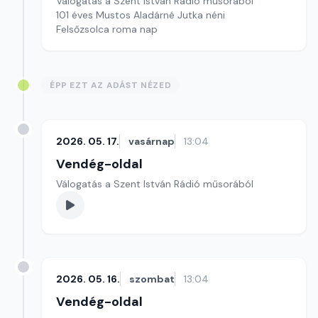
Válogatás a Szent István Rádió műsorából
101 éves Mustos Aladárné Jutka néni
Felsőzsolca roma nap
ÉPP EZT AZ ADÁST NÉZED
2026. 05. 17.
vasárnap
13:04
Vendég-oldal
Válogatás a Szent István Rádió műsorából
2026. 05. 16.
szombat
13:04
Vendég-oldal