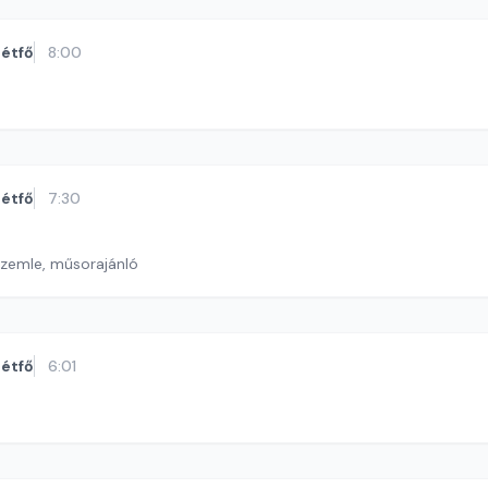
étfő
8:00
étfő
7:30
szemle, műsorajánló
étfő
6:01