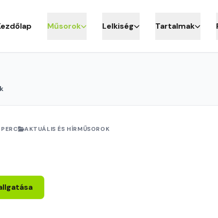
Kezdőlap
Műsorok
Lelkiség
Tartalmak
k
 PERC
AKTUÁLIS ÉS HÍRMŰSOROK
allgatása