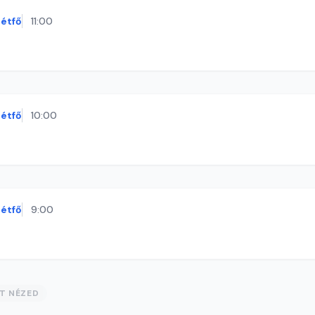
étfő
11:00
étfő
10:00
étfő
9:00
ST NÉZED