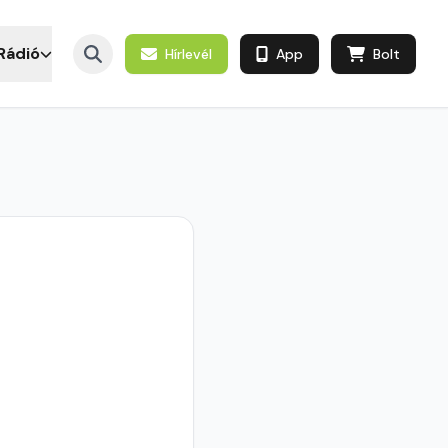
Rádió
Hírlevél
App
Bolt