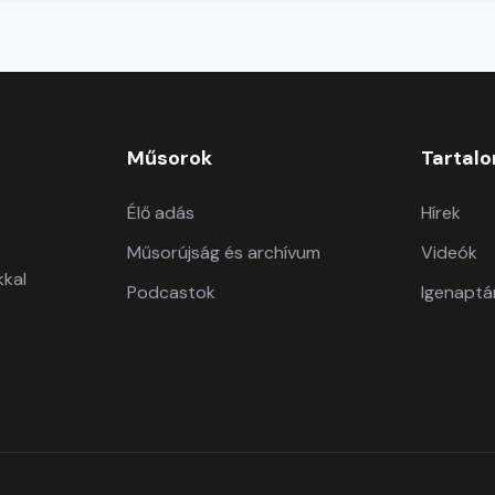
Műsorok
Tartal
Élő adás
Hírek
Műsorújság és archívum
Videók
kkal
Podcastok
Igenaptá