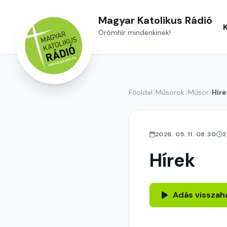
Magyar Katolikus Rádió
Örömhír mindenkinek!
Főoldal
Műsorok
Műsor
Híre
2026. 05. 11. 08:30
2
Hírek
Adás visszah