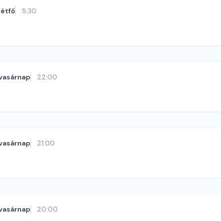
étfő
5:30
vasárnap
22:00
vasárnap
21:00
vasárnap
20:00