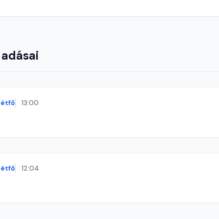
 adásai
étfő
13:00
étfő
12:04