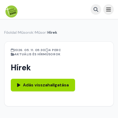
Főoldal
Műsorok
Műsor
Hírek
2026. 05. 11. 05:30
4 PERC
AKTUÁLIS ÉS HÍRMŰSOROK
Hírek
Adás visszahallgatása