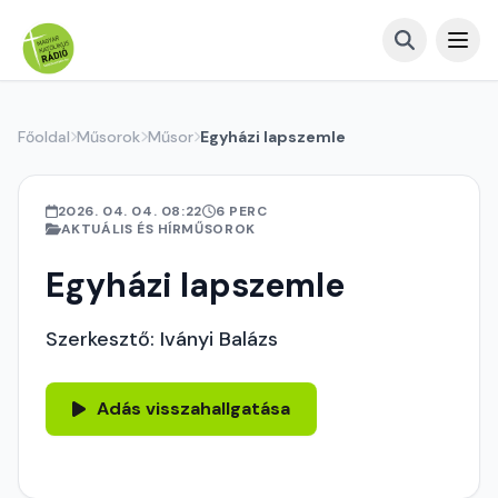
Főoldal
Műsorok
Műsor
Egyházi lapszemle
2026. 04. 04. 08:22
6 PERC
AKTUÁLIS ÉS HÍRMŰSOROK
Egyházi lapszemle
Szerkesztő: Iványi Balázs
Adás visszahallgatása