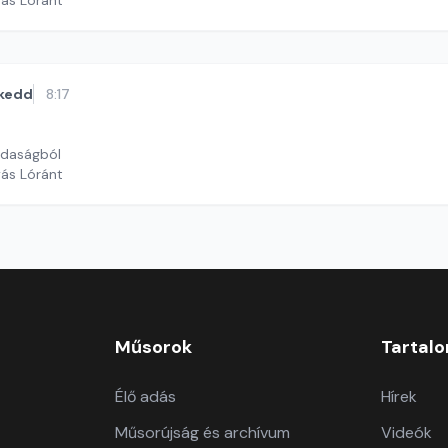
yás Lóránt
kedd
8:17
zdaságból
yás Lóránt
Műsorok
Tartal
Élő adás
Hírek
Műsorújság és archívum
Videók