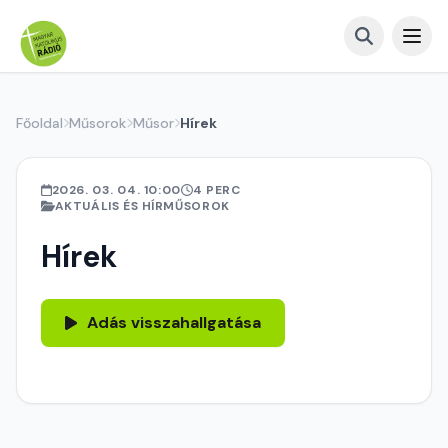
Főoldal
Műsorok
Műsor
Hírek
2026. 03. 04. 10:00
4 PERC
AKTUÁLIS ÉS HÍRMŰSOROK
Hírek
Adás visszahallgatása