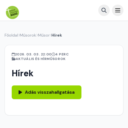
Főoldal
Műsorok
Műsor
Hírek
2026. 03. 03. 22:00
4 PERC
AKTUÁLIS ÉS HÍRMŰSOROK
Hírek
Adás visszahallgatása