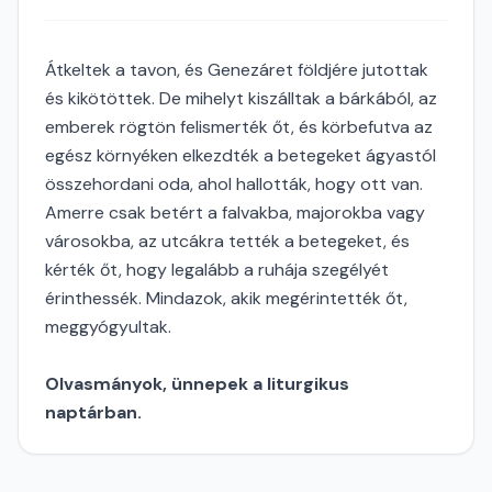
Átkeltek a tavon, és Genezáret földjére jutottak
és kikötöttek. De mihelyt kiszálltak a bárkából, az
emberek rögtön felismerték őt, és körbefutva az
egész környéken elkezdték a betegeket ágyastól
összehordani oda, ahol hallották, hogy ott van.
Amerre csak betért a falvakba, majorokba vagy
városokba, az utcákra tették a betegeket, és
kérték őt, hogy legalább a ruhája szegélyét
érinthessék. Mindazok, akik megérintették őt,
meggyógyultak.
Olvasmányok, ünnepek a liturgikus
naptárban.