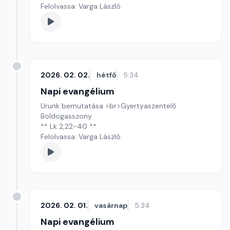
Felolvassa: Varga László
2026. 02. 02.
hétfő
5:34
Napi evangélium
Urunk bemutatása <br>Gyertyaszentelő
Boldogasszony
** Lk 2,22-40 **
Felolvassa: Varga László
2026. 02. 01.
vasárnap
5:34
Napi evangélium