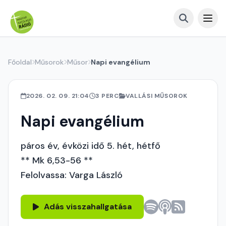
Főoldal
Műsorok
Műsor
Napi evangélium
2026. 02. 09. 21:04
3 PERC
VALLÁSI MŰSOROK
Napi evangélium
páros év, évközi idő 5. hét, hétfő
** Mk 6,53-56 **
Felolvassa: Varga László
Adás visszahallgatása