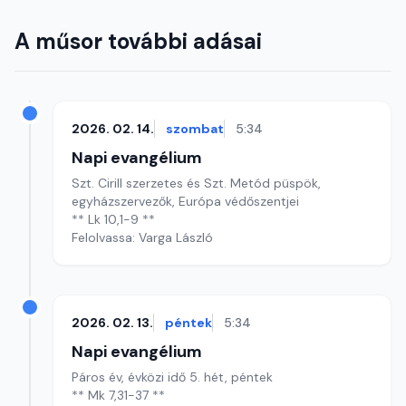
A műsor további adásai
2026. 02. 14.
szombat
5:34
Napi evangélium
Szt. Cirill szerzetes és Szt. Metód püspök,
egyházszervezők, Európa védőszentjei
** Lk 10,1-9 **
Felolvassa: Varga László
2026. 02. 13.
péntek
5:34
Napi evangélium
Páros év, évközi idő 5. hét, péntek
** Mk 7,31-37 **