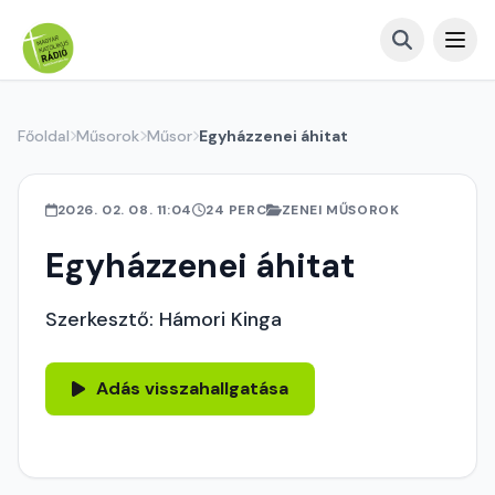
Főoldal
Műsorok
Műsor
Egyházzenei áhitat
2026. 02. 08. 11:04
24 PERC
ZENEI MŰSOROK
Egyházzenei áhitat
Szerkesztő: Hámori Kinga
Adás visszahallgatása