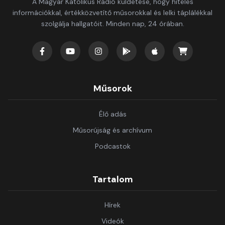
A Magyar Katolikus Rádió küldetése, hogy hiteles
információkkal, értékközvetítő műsorokkal és lelki táplálékkal
szolgálja hallgatóit. Minden nap, 24 órában.
Műsorok
Élő adás
Műsorújság és archívum
Podcastok
Tartalom
Hírek
Videók