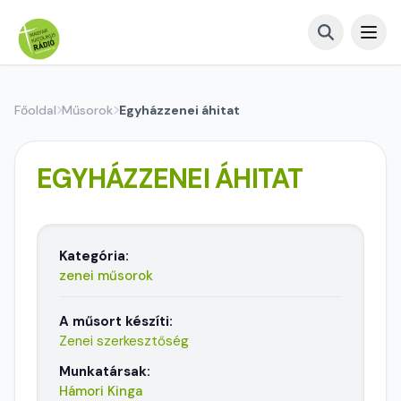
Főoldal
Műsorok
Egyházzenei áhitat
EGYHÁZZENEI ÁHITAT
Kategória:
zenei műsorok
A műsort készíti:
Zenei szerkesztőség
Munkatársak:
Hámori Kinga