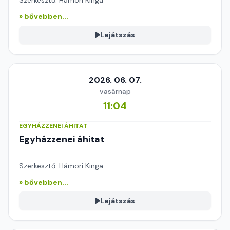
Szerkesztő: Hámori Kinga
» bővebben...
Lejátszás
2026. 06. 07.
vasárnap
11:04
EGYHÁZZENEI ÁHITAT
Egyházzenei áhitat
Szerkesztő: Hámori Kinga
» bővebben...
Lejátszás