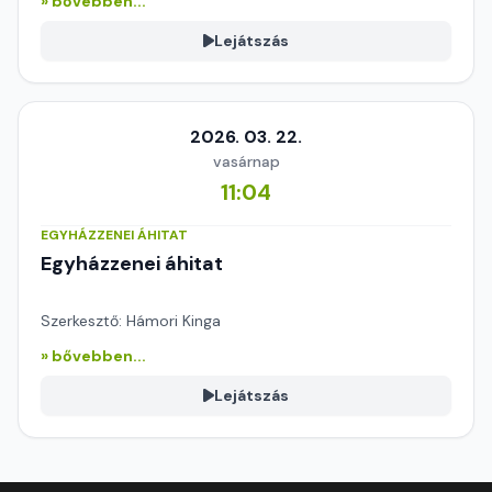
» bővebben...
Lejátszás
2026. 03. 22.
vasárnap
11:04
EGYHÁZZENEI ÁHITAT
Egyházzenei áhitat
Szerkesztő: Hámori Kinga
» bővebben...
Lejátszás