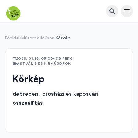
Főoldal
Műsorok
Műsor
Körkép
2026. 01. 15. 05:00
19 PERC
AKTUÁLIS ÉS HÍRMŰSOROK
Körkép
debreceni, orosházi és kaposvári
összeállítás