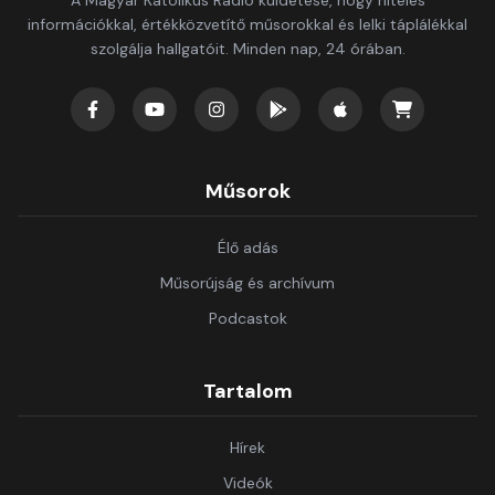
A Magyar Katolikus Rádió küldetése, hogy hiteles
információkkal, értékközvetítő műsorokkal és lelki táplálékkal
szolgálja hallgatóit. Minden nap, 24 órában.
Műsorok
Élő adás
Műsorújság és archívum
Podcastok
Tartalom
Hírek
Videók