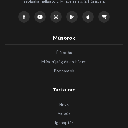
szolgálja hallgatóit. Minden nap, 24 órában.
Műsorok
Élő adás
Műsorújság és archívum
Podcastok
Tartalom
Hírek
Videók
Igenaptár