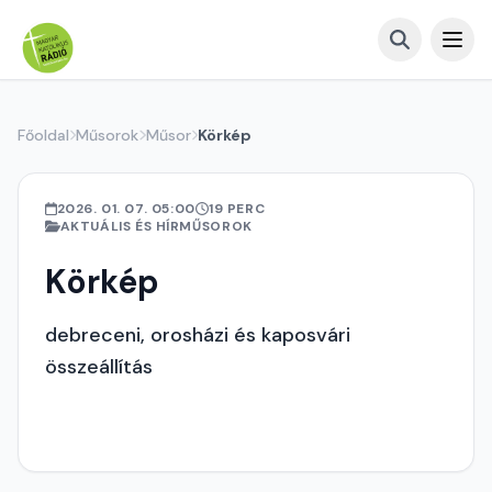
Főoldal
Műsorok
Műsor
Körkép
2026. 01. 07. 05:00
19 PERC
AKTUÁLIS ÉS HÍRMŰSOROK
Körkép
debreceni, orosházi és kaposvári
összeállítás