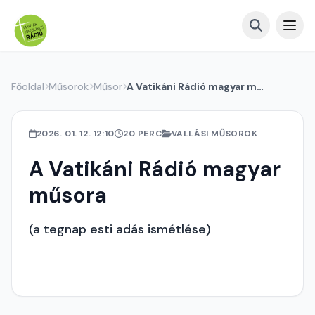
Főoldal
Műsorok
Műsor
A Vatikáni Rádió magyar műsora
2026. 01. 12. 12:10
20 PERC
VALLÁSI MŰSOROK
A Vatikáni Rádió magyar
műsora
(a tegnap esti adás ismétlése)