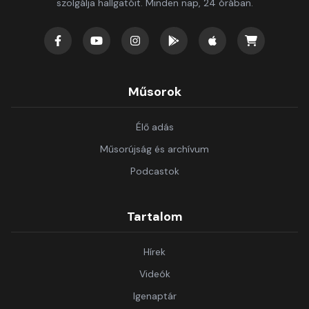
szolgálja hallgatóit. Minden nap, 24 órában.
Műsorok
Élő adás
Műsorújság és archívum
Podcastok
Tartalom
Hírek
Videók
Igenaptár