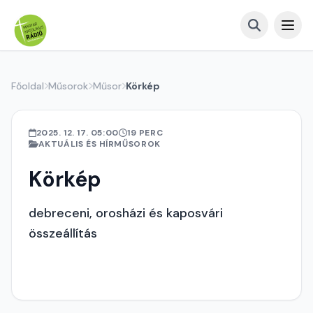
Főoldal
Műsorok
Műsor
Körkép
2025. 12. 17. 05:00
19 PERC
AKTUÁLIS ÉS HÍRMŰSOROK
Körkép
debreceni, orosházi és kaposvári
összeállítás