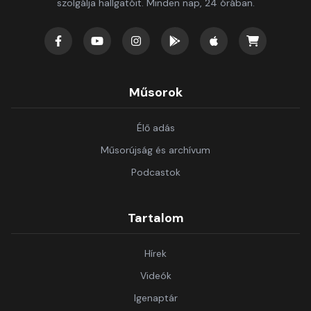
szolgálja hallgatóit. Minden nap, 24 órában.
Műsorok
Élő adás
Műsorújság és archívum
Podcastok
Tartalom
Hírek
Videók
Igenaptár