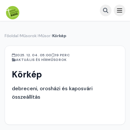
Főoldal
Műsorok
Műsor
Körkép
2025. 12. 04. 05:00
19 PERC
AKTUÁLIS ÉS HÍRMŰSOROK
Körkép
debreceni, orosházi és kaposvári
összeállítás