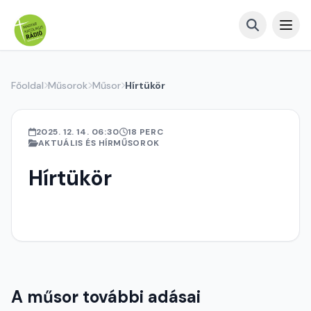
Főoldal
Műsorok
Műsor
Hírtükör
2025. 12. 14. 06:30
18 PERC
AKTUÁLIS ÉS HÍRMŰSOROK
Hírtükör
A műsor további adásai