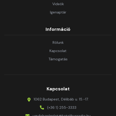
Videók
Igenaptár
Információ
Rólunk
Kapcsolat
Támogatás
Kapcsolat
1062 Budapest, Délibáb u. 15.-17.
(+36 1) 255-3333
ugyfelszolgalat@katolikusradio.hu