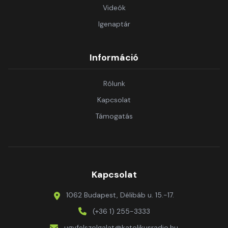
Videók
Igenaptár
Információ
Rólunk
Kapcsolat
Támogatás
Kapcsolat
1062 Budapest, Délibáb u. 15.-17.
(+36 1) 255-3333
ugyfelszolgalat@katolikusradio.hu