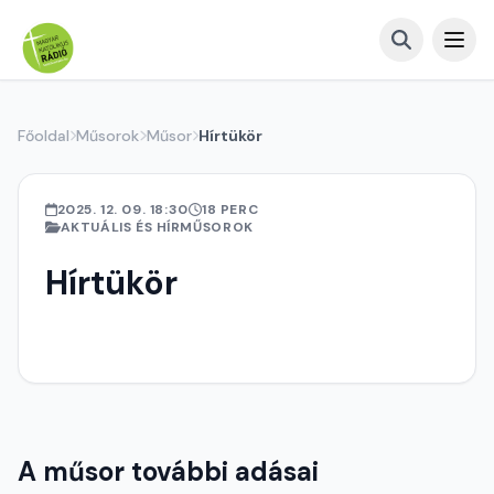
Főoldal
Műsorok
Műsor
Hírtükör
2025. 12. 09. 18:30
18 PERC
AKTUÁLIS ÉS HÍRMŰSOROK
Hírtükör
A műsor további adásai