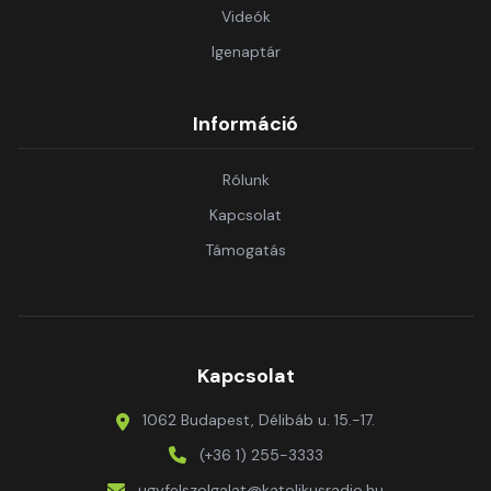
Videók
Igenaptár
Információ
Rólunk
Kapcsolat
Támogatás
Kapcsolat
1062 Budapest, Délibáb u. 15.-17.
(+36 1) 255-3333
ugyfelszolgalat@katolikusradio.hu