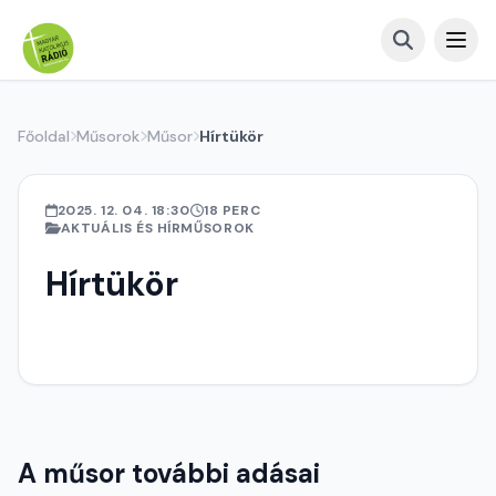
Főoldal
Műsorok
Műsor
Hírtükör
2025. 12. 04. 18:30
18 PERC
AKTUÁLIS ÉS HÍRMŰSOROK
Hírtükör
A műsor további adásai