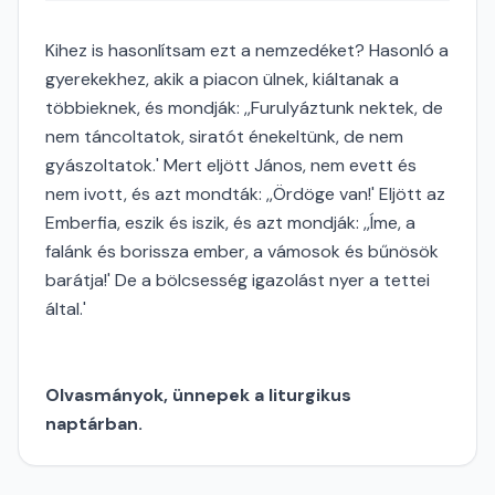
Kihez is hasonlítsam ezt a nemzedéket? Hasonló a
gyerekekhez, akik a piacon ülnek, kiáltanak a
többieknek, és mondják: ,,Furulyáztunk nektek, de
nem táncoltatok, siratót énekeltünk, de nem
gyászoltatok.' Mert eljött János, nem evett és
nem ivott, és azt mondták: ,,Ördöge van!' Eljött az
Emberfia, eszik és iszik, és azt mondják: ,,Íme, a
falánk és borissza ember, a vámosok és bűnösök
barátja!' De a bölcsesség igazolást nyer a tettei
által.'
Olvasmányok, ünnepek a liturgikus
naptárban.