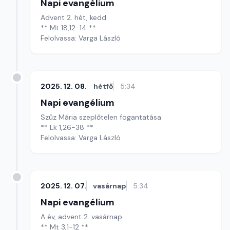
Napi evangélium
Advent 2. hét, kedd
** Mt 18,12-14 **
Felolvassa: Varga László
2025. 12. 08.
hétfő
5:34
Napi evangélium
Szűz Mária szeplőtelen fogantatása
** Lk 1,26-38 **
Felolvassa: Varga László
2025. 12. 07.
vasárnap
5:34
Napi evangélium
A év, advent 2. vasárnap
** Mt 3,1-12 **