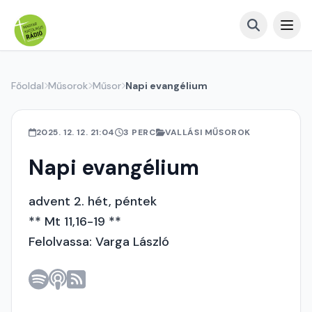
Főoldal
Műsorok
Műsor
Napi evangélium
2025. 12. 12. 21:04
3 PERC
VALLÁSI MŰSOROK
Napi evangélium
advent 2. hét, péntek
** Mt 11,16-19 **
Felolvassa: Varga László