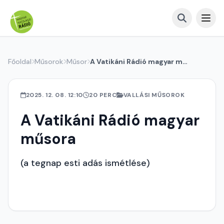
Főoldal
Műsorok
Műsor
A Vatikáni Rádió magyar műsora
2025. 12. 08. 12:10
20 PERC
VALLÁSI MŰSOROK
A Vatikáni Rádió magyar
műsora
(a tegnap esti adás ismétlése)