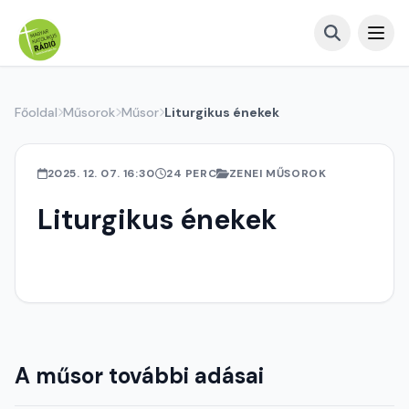
Főoldal
Műsorok
Műsor
Liturgikus énekek
2025. 12. 07. 16:30
24 PERC
ZENEI MŰSOROK
Liturgikus énekek
A műsor további adásai