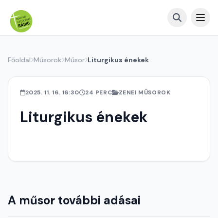
Főoldal
Műsorok
Műsor
Liturgikus énekek
2025. 11. 16. 16:30
24 PERC
ZENEI MŰSOROK
Liturgikus énekek
A műsor további adásai