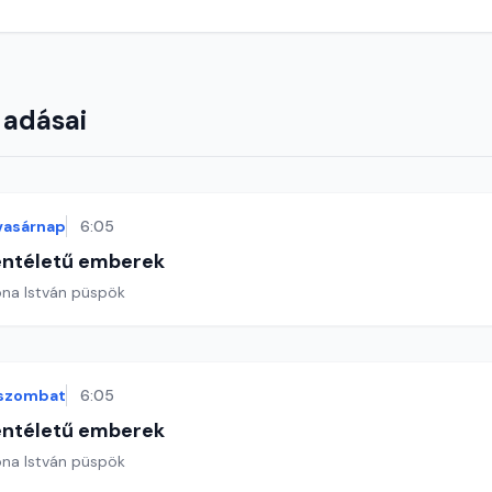
 adásai
vasárnap
6:05
entéletű emberek
ona István püspök
szombat
6:05
entéletű emberek
ona István püspök