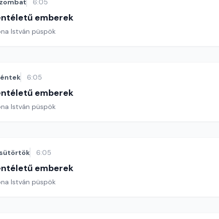
zombat
6:05
entéletű emberek
ona István püspök
éntek
6:05
entéletű emberek
ona István püspök
sütörtök
6:05
entéletű emberek
ona István püspök