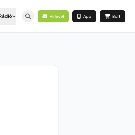
Rádió
Hírlevél
App
Bolt