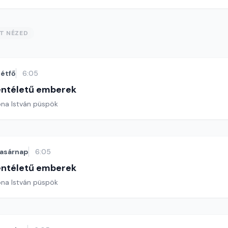
ST NÉZED
étfő
6:05
entéletű emberek
ona István püspök
asárnap
6:05
entéletű emberek
ona István püspök