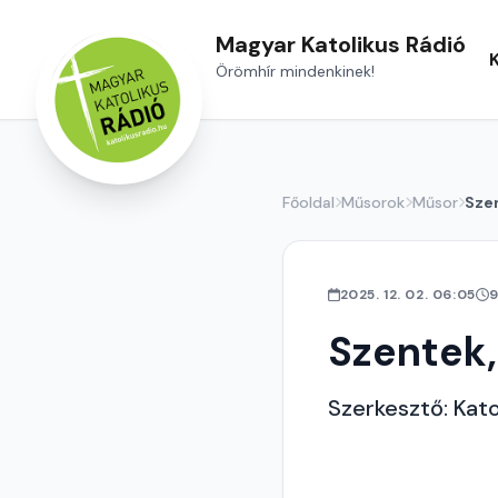
Magyar Katolikus Rádió
Örömhír mindenkinek!
Főoldal
Műsorok
Műsor
Sze
2025. 12. 02. 06:05
9
Szentek,
Szerkesztő: Kat