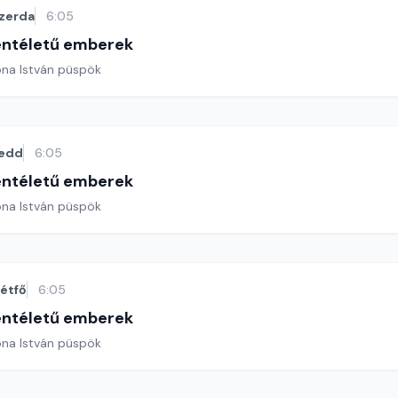
zerda
6:05
entéletű emberek
ona István püspök
edd
6:05
entéletű emberek
ona István püspök
étfő
6:05
entéletű emberek
ona István püspök