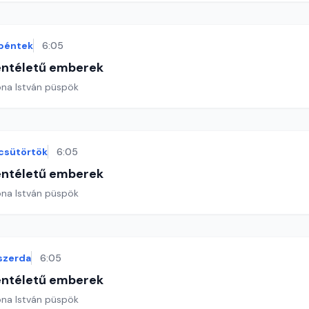
péntek
6:05
entéletű emberek
ona István püspök
csütörtök
6:05
entéletű emberek
ona István püspök
szerda
6:05
entéletű emberek
ona István püspök