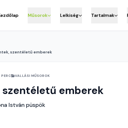
Kezdőlap
Műsorok
Lelkiség
Tartalmak
ntek, szentéletű emberek
 PERC
VALLÁSI MŰSOROK
 szentéletű emberek
ona István püspök