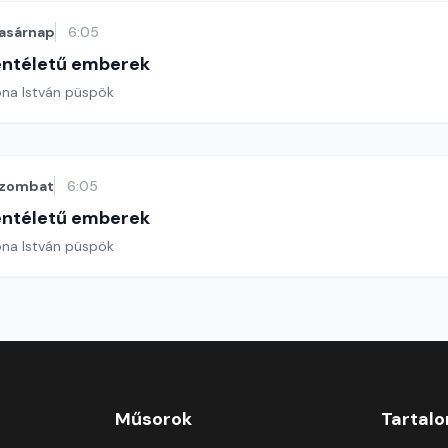
asárnap
6:05
entéletű emberek
ona István püspök
zombat
6:05
entéletű emberek
ona István püspök
Műsorok
Tartal