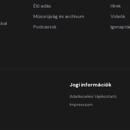
Élő adás
Hírek
Műsorújság és archívum
Videók
kkal
Podcastok
Igenaptá
Jogi információk
Adatkezelési tájékoztató
Impresszum