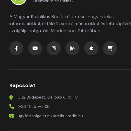
Örömhír mindenkinek!
A Magyar Katolikus Rádió küldetése, hogy hiteles
információkkal, értékközvetítő műsorokkal és lelki táplálé
szolgálja hallgatóit. Minden nap, 24 órában.
Kapcsolat
1062 Budapest, Délibáb u. 15.-17.
(+36 1) 255-3333
ugyfelszolgalat@katolikusradio.hu