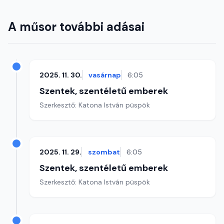
A műsor további adásai
2025. 11. 30.
vasárnap
6:05
Szentek, szentéletű emberek
Szerkesztő: Katona István püspök
2025. 11. 29.
szombat
6:05
Szentek, szentéletű emberek
Szerkesztő: Katona István püspök