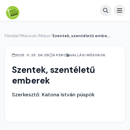
Főoldal
Műsorok
Műsor
Szentek, szentéletű emberek
2025. 11. 25. 06:05
9 PERC
VALLÁSI MŰSOROK
Szentek, szentéletű
emberek
Szerkesztő: Katona István püspök