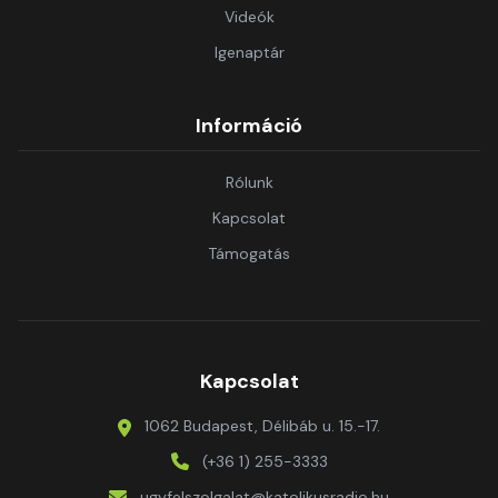
Videók
Igenaptár
Információ
Rólunk
Kapcsolat
Támogatás
Kapcsolat
1062 Budapest, Délibáb u. 15.-17.
(+36 1) 255-3333
ugyfelszolgalat@katolikusradio.hu