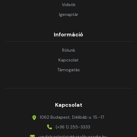
Videók
Igenaptár
Információ
Rólunk
Kapcsolat
Támogatás
Kapcsolat
1062 Budapest, Délibáb u. 15.-17.
(+36 1) 255-3333
ugyfelszolgalat@katolikusradio.hu