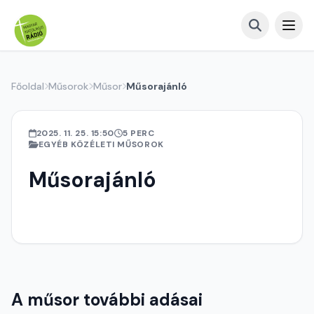
Főoldal
Műsorok
Műsor
Műsorajánló
2025. 11. 25. 15:50
5 PERC
EGYÉB KÖZÉLETI MŰSOROK
Műsorajánló
A műsor további adásai