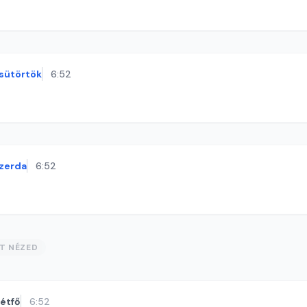
sütörtök
6:52
zerda
6:52
ST NÉZED
étfő
6:52