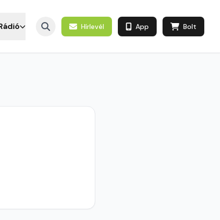
Rádió
Hírlevél
App
Bolt