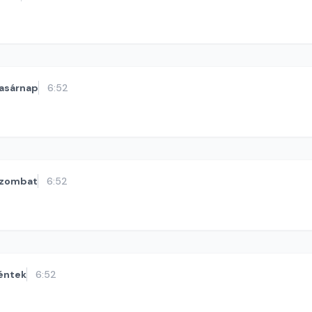
asárnap
6:52
zombat
6:52
éntek
6:52