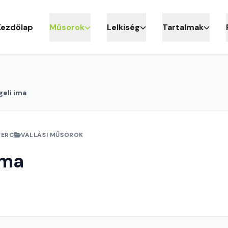
Kezdőlap
Műsorok
Lelkiség
Tartalmak
eli ima
PERC
VALLÁSI MŰSOROK
ima