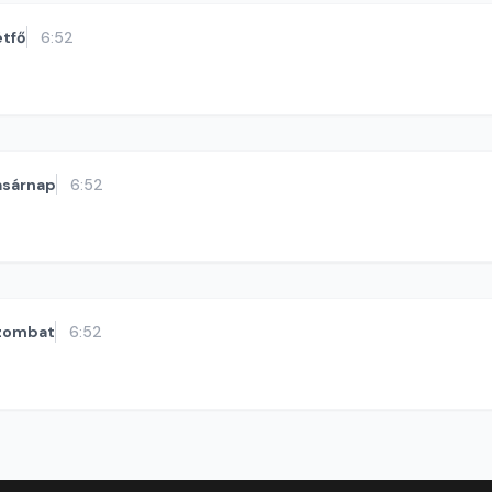
étfő
6:52
asárnap
6:52
zombat
6:52