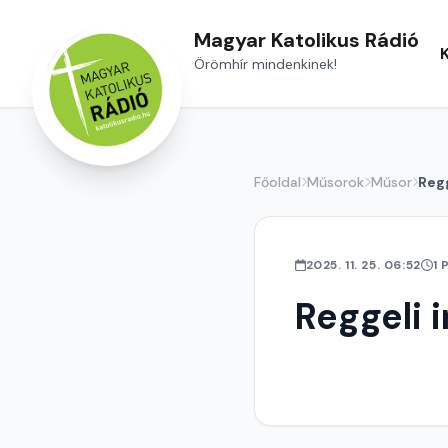
Magyar Katolikus Rádió
Örömhír mindenkinek!
Főoldal
Műsorok
Műsor
Regg
2025. 11. 25. 06:52
1 
Reggeli 