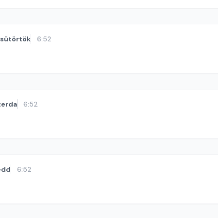
sütörtök
6:52
zerda
6:52
edd
6:52