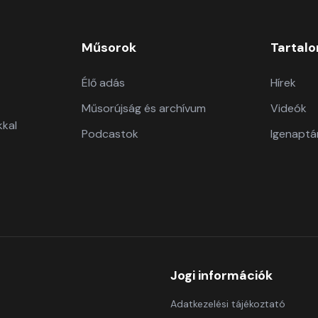
Műsorok
Tartal
Élő adás
Hírek
Műsorújság és archívum
Videók
kkal
Podcastok
Igenaptá
Jogi információk
Adatkezelési tájékoztató