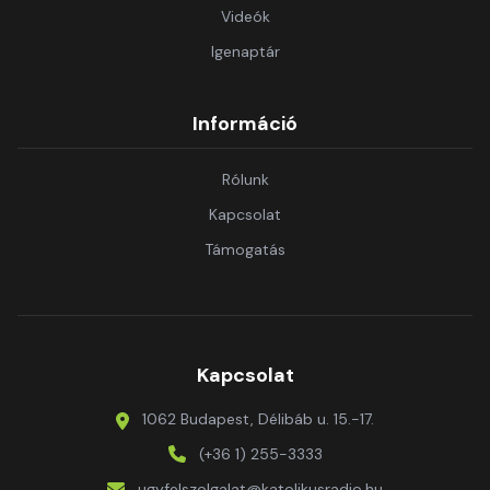
Videók
Igenaptár
Információ
Rólunk
Kapcsolat
Támogatás
Kapcsolat
1062 Budapest, Délibáb u. 15.-17.
(+36 1) 255-3333
ugyfelszolgalat@katolikusradio.hu