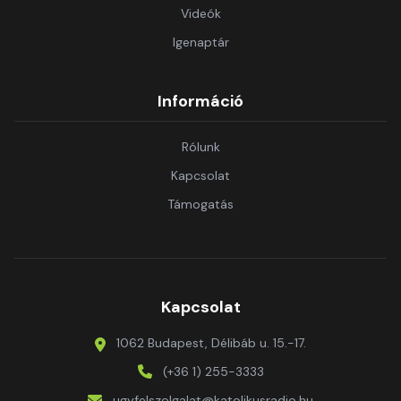
Videók
Igenaptár
Információ
Rólunk
Kapcsolat
Támogatás
Kapcsolat
1062 Budapest, Délibáb u. 15.-17.
(+36 1) 255-3333
ugyfelszolgalat@katolikusradio.hu