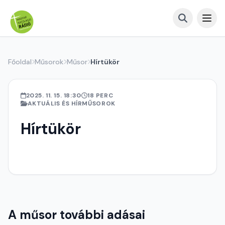
Főoldal
Műsorok
Műsor
Hírtükör
2025. 11. 15. 18:30
18 PERC
AKTUÁLIS ÉS HÍRMŰSOROK
Hírtükör
A műsor további adásai