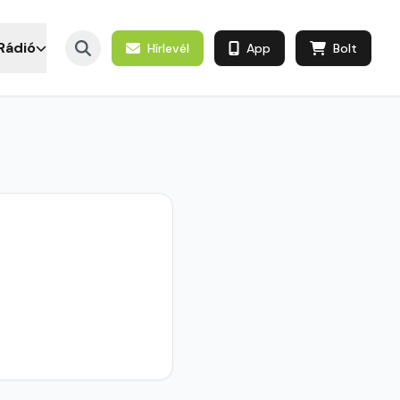
Rádió
Hírlevél
App
Bolt