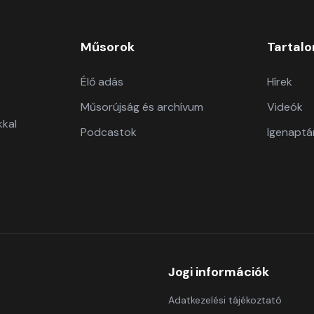
Műsorok
Tartal
Élő adás
Hírek
Műsorújság és archívum
Videók
kkal
Podcastok
Igenaptá
Jogi információk
Adatkezelési tájékoztató