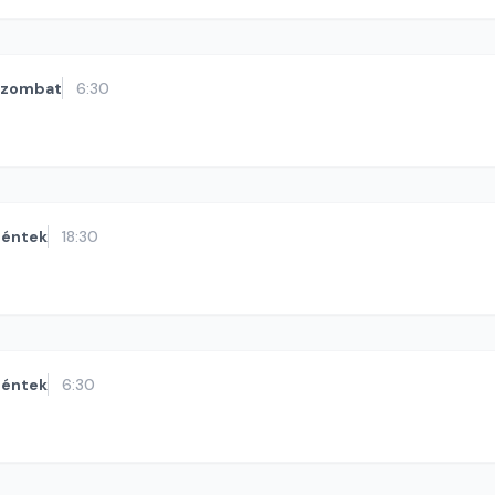
szombat
6:30
éntek
18:30
éntek
6:30