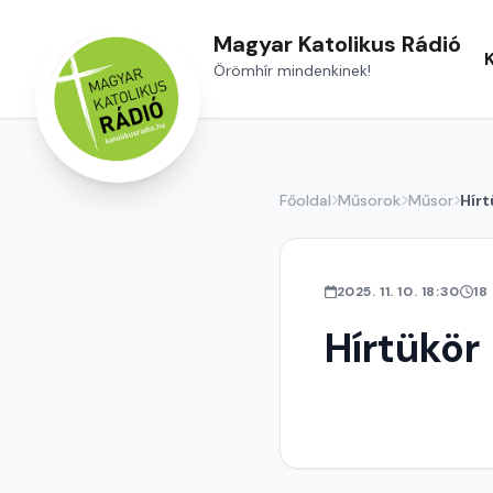
Magyar Katolikus Rádió
Örömhír mindenkinek!
Főoldal
Műsorok
Műsor
Hírt
2025. 11. 10. 18:30
18
Hírtükör