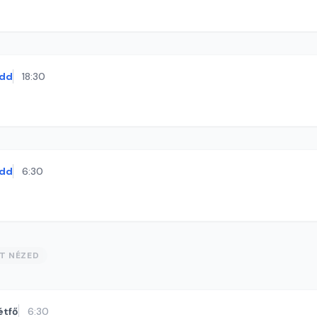
dd
18:30
dd
6:30
ST NÉZED
étfő
6:30