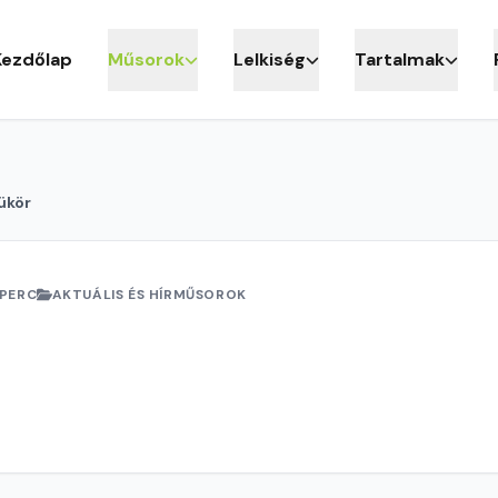
Kezdőlap
Műsorok
Lelkiség
Tartalmak
ükör
 PERC
AKTUÁLIS ÉS HÍRMŰSOROK