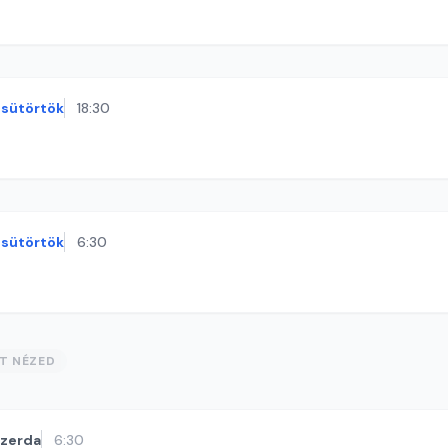
sütörtök
18:30
sütörtök
6:30
ST NÉZED
szerda
6:30