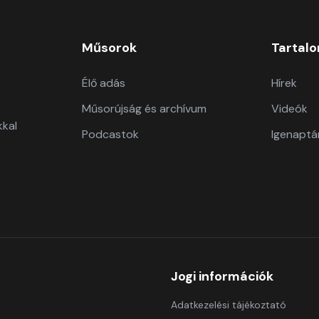
Műsorok
Tartal
Élő adás
Hírek
Műsorújság és archívum
Videók
kkal
Podcastok
Igenaptá
Jogi információk
Adatkezelési tájékoztató