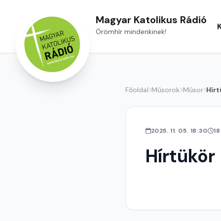
Magyar Katolikus Rádió
Örömhír mindenkinek!
Főoldal
Műsorok
Műsor
Hírt
2025. 11. 05. 18:30
18
Hírtükör