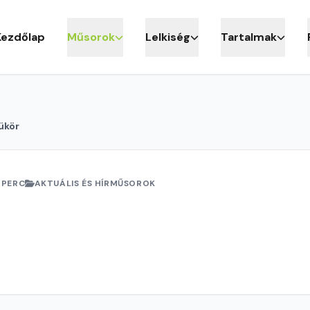
Kezdőlap
Műsorok
Lelkiség
Tartalmak
ükör
 PERC
AKTUÁLIS ÉS HÍRMŰSOROK