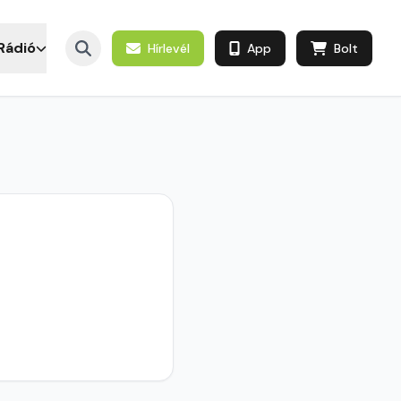
Rádió
Hírlevél
App
Bolt