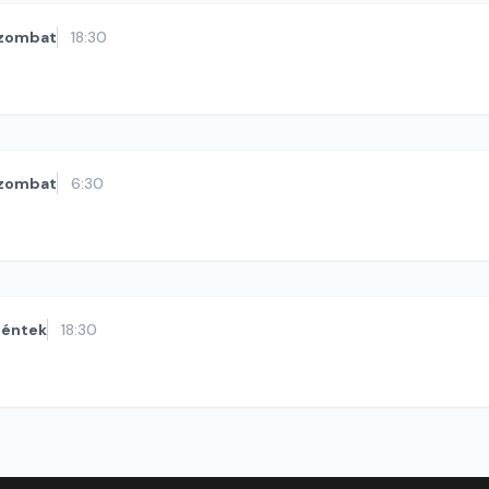
zombat
18:30
zombat
6:30
éntek
18:30