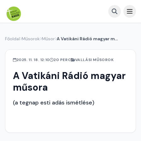
Főoldal
Műsorok
Műsor
A Vatikáni Rádió magyar műsora
2025. 11. 18. 12:10
20 PERC
VALLÁSI MŰSOROK
A Vatikáni Rádió magyar
műsora
(a tegnap esti adás ismétlése)