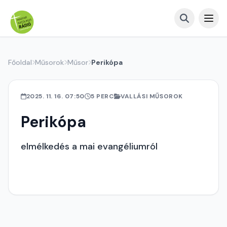
Főoldal
Műsorok
Műsor
Perikópa
2025. 11. 16. 07:50
5 PERC
VALLÁSI MŰSOROK
Perikópa
elmélkedés a mai evangéliumról