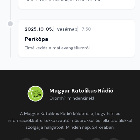
2025. 10. 05.
vasárnap
7:50
Perikópa
Elmélkedés a mai evangéliumról
Magyar Katolikus Rádió
Örömhír mindenkinek!
A Magyar Katolikus Rádió küldetése, hogy hiteles
információkkal, értékközvetítő műsorokkal és lelki táplálékkal
szolgálja hallgatóit. Minden nap, 24 órában.