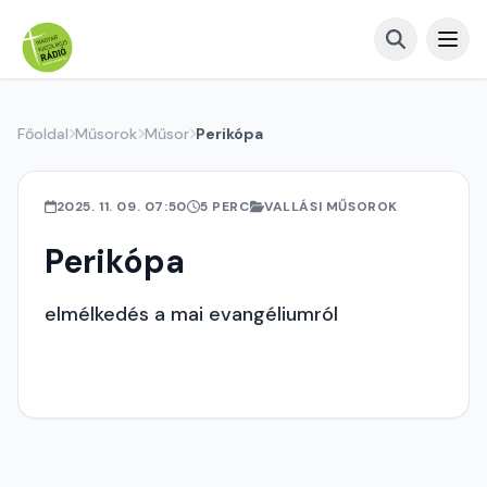
Főoldal
Műsorok
Műsor
Perikópa
2025. 11. 09. 07:50
5 PERC
VALLÁSI MŰSOROK
Perikópa
elmélkedés a mai evangéliumról