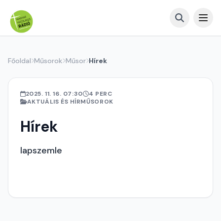
Főoldal
Műsorok
Műsor
Hírek
2025. 11. 16. 07:30
4 PERC
AKTUÁLIS ÉS HÍRMŰSOROK
Hírek
lapszemle