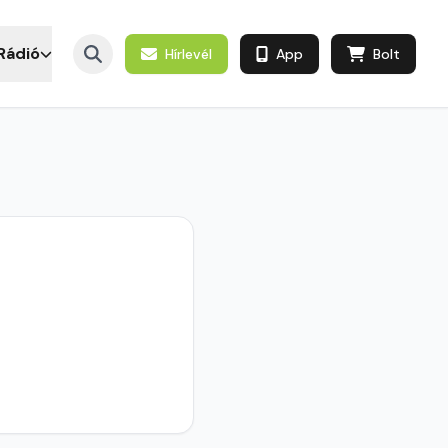
Rádió
Hírlevél
App
Bolt