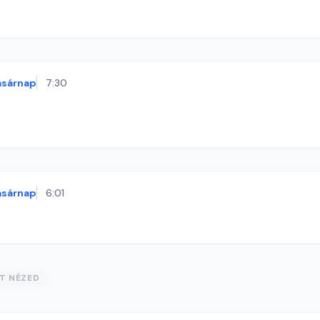
asárnap
7:30
asárnap
6:01
ST NÉZED