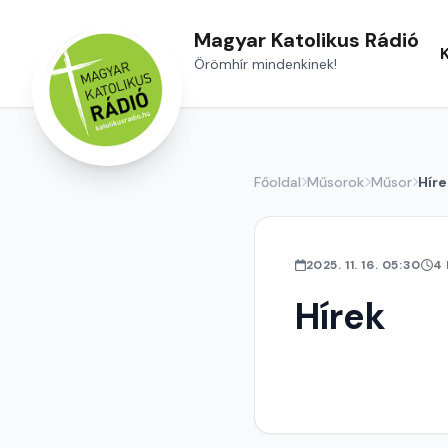
Magyar Katolikus Rádió
Örömhír mindenkinek!
Főoldal
Műsorok
Műsor
Híre
2025. 11. 16. 05:30
4
Hírek