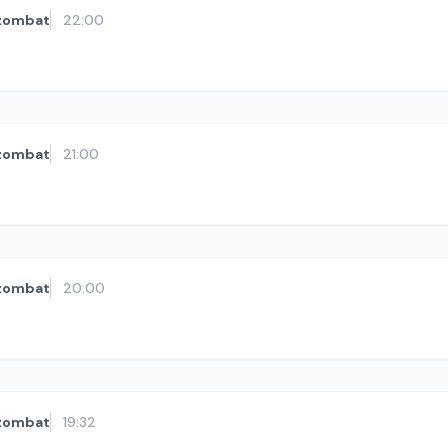
zombat
22:00
zombat
21:00
zombat
20:00
zombat
19:32