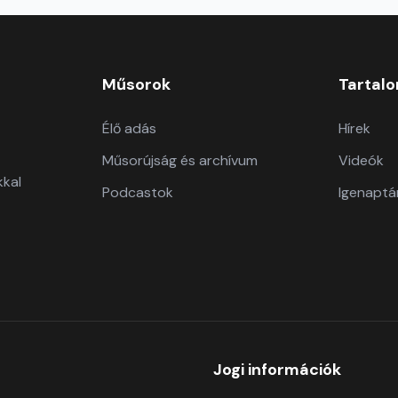
Műsorok
Tartal
Élő adás
Hírek
Műsorújság és archívum
Videók
kkal
Podcastok
Igenaptá
Jogi információk