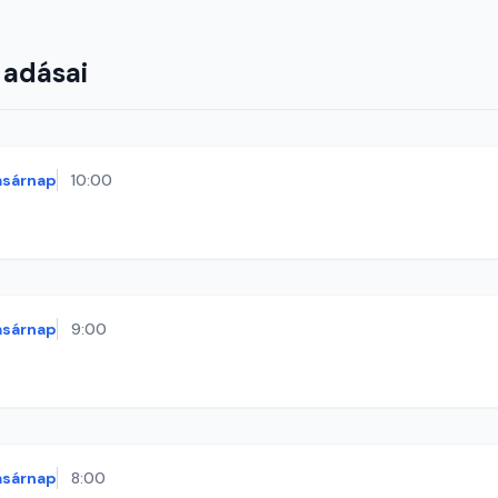
 adásai
asárnap
10:00
asárnap
9:00
asárnap
8:00