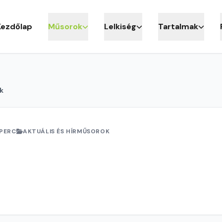
Kezdőlap
Műsorok
Lelkiség
Tartalmak
k
 PERC
AKTUÁLIS ÉS HÍRMŰSOROK