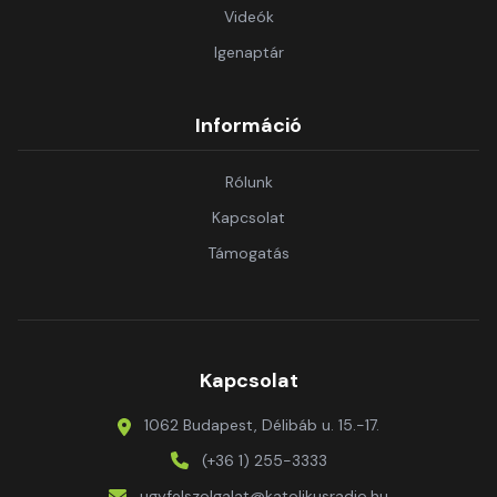
Videók
Igenaptár
Információ
Rólunk
Kapcsolat
Támogatás
Kapcsolat
1062 Budapest, Délibáb u. 15.-17.
(+36 1) 255-3333
ugyfelszolgalat@katolikusradio.hu