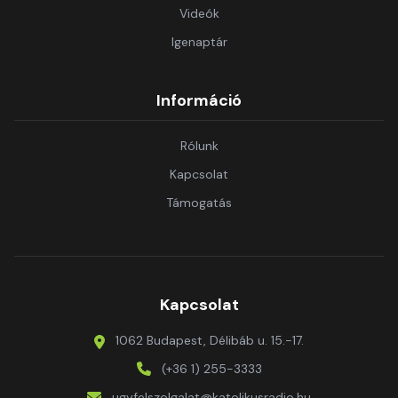
Videók
Igenaptár
Információ
Rólunk
Kapcsolat
Támogatás
Kapcsolat
1062 Budapest, Délibáb u. 15.-17.
(+36 1) 255-3333
ugyfelszolgalat@katolikusradio.hu