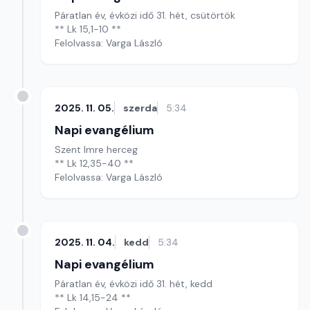
Páratlan év, évközi idő 31. hét, csütörtök
** Lk 15,1-10 **
Felolvassa: Varga László
2025. 11. 05.
szerda
5:34
Napi evangélium
Szent Imre herceg
** Lk 12,35-40 **
Felolvassa: Varga László
2025. 11. 04.
kedd
5:34
Napi evangélium
Páratlan év, évközi idő 31. hét, kedd
** Lk 14,15-24 **