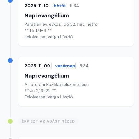
2025. 11. 10.
hétfő
5:34
Napi evangélium
Páratlan év, évközi idő 32. hét, hétfő
** Lk 17,1-6 **
Felolvassa: Varga László
2025. 11. 09.
vasárnap
5:34
Napi evangélium
A Lateráni Bazilika felszentelése
** Jn 2,13-22 **
Felolvassa: Varga László
ÉPP EZT AZ ADÁST NÉZED