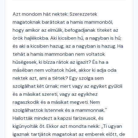
Azt mondom hát nektek: Szerezzetek
magatoknak barátokat a hamis mammonból,
hogy amikor az elmúlik, befogadjanak titeket az
örök hajlékokba. Aki kicsiben hű, a nagyban is hű;
és aki a kicsiben hazug, az a nagyban is hazug. Ha
tehát a hamis mammonban nem voltatok
hűségesek, ki bízza rátok az igazit? És ha a
máséban nem voltatok hűek, akkor ki adja oda
nektek azt, ami a tiétek? Egy szolga sem
szolgálhat két úrnak; mert vagy az egyiket gyűlöli
és a másikat szereti, vagy az egyikhez
ragaszkodik és a másikat megveti. Nem
szolgálhattok Istennek és a mammonnak.''
Hallották mindezt a kapzsi farizeusok, és
kigúnyolták őt. Ekkor azt mondta nekik: ,,Ti ugyan
igaznak tartjátok magatokat az emberek előtt, de