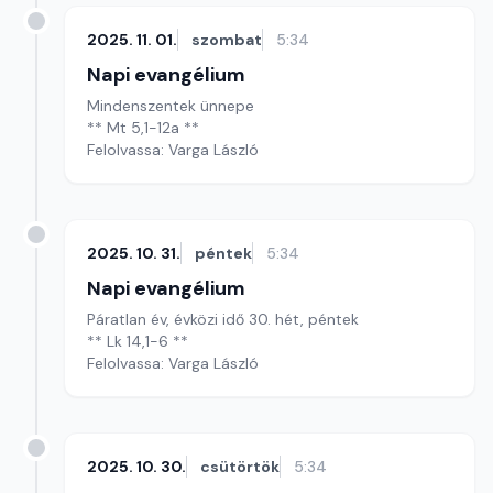
2025. 11. 01.
szombat
5:34
Napi evangélium
Mindenszentek ünnepe
** Mt 5,1-12a **
Felolvassa: Varga László
2025. 10. 31.
péntek
5:34
Napi evangélium
Páratlan év, évközi idő 30. hét, péntek
** Lk 14,1-6 **
Felolvassa: Varga László
2025. 10. 30.
csütörtök
5:34