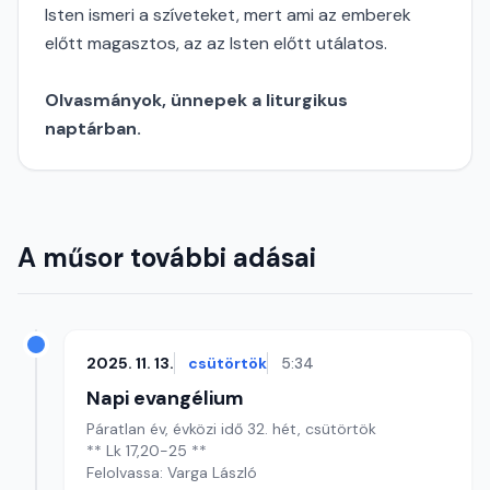
Isten ismeri a szíveteket, mert ami az emberek
előtt magasztos, az az Isten előtt utálatos.
Olvasmányok, ünnepek a liturgikus
naptárban.
A műsor további adásai
2025. 11. 13.
csütörtök
5:34
Napi evangélium
Páratlan év, évközi idő 32. hét, csütörtök
** Lk 17,20-25 **
Felolvassa: Varga László