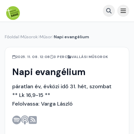
Főoldal
Műsorok
Műsor
Napi evangélium
2025. 11. 08. 12:08
3 PERC
VALLÁSI MŰSOROK
Napi evangélium
páratlan év, évközi idő 31. hét, szombat
** Lk 16,9-15 **
Felolvassa: Varga László