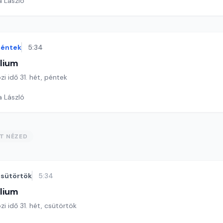
a László
éntek
5:34
lium
zi idő 31. hét, péntek
a László
ST NÉZED
sütörtök
5:34
lium
zi idő 31. hét, csütörtök