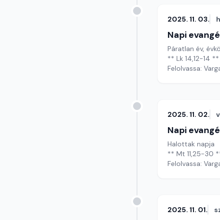
2025. 11. 03.
h
Napi evangé
Páratlan év, évkö
** Lk 14,12-14 **
Felolvassa: Varg
2025. 11. 02.
Napi evangé
Halottak napja
** Mt 11,25-30 *
Felolvassa: Varg
2025. 11. 01.
s