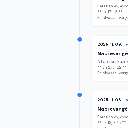
Páratlan év, évkö
** Lk 17,1-6 **
Felolvassa: Varg
2025. 11. 09.
Napi evangé
A Lateráni Bazili
** Jn 2,13-22 **
Felolvassa: Varg
2025. 11. 08.
Napi evangé
Páratlan év, évk
** Lk 16,9-15 **