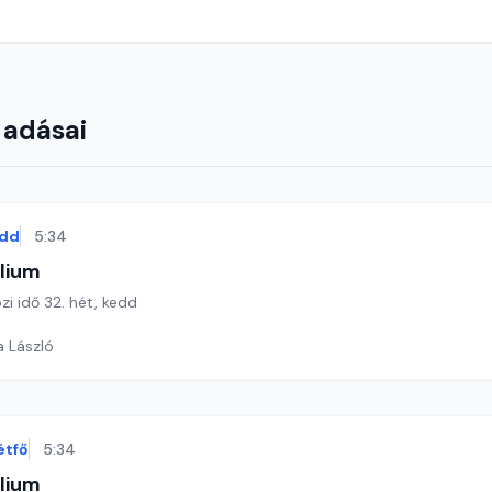
 adásai
dd
5:34
lium
zi idő 32. hét, kedd
a László
étfő
5:34
lium