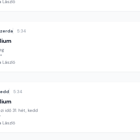
a László
szerda
5:34
lium
eg
**
a László
kedd
5:34
lium
zi idő 31. hét, kedd
*
a László