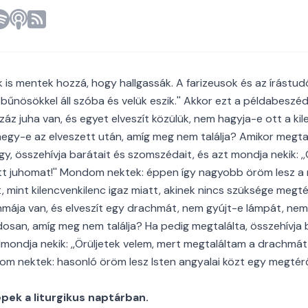
is mentek hozzá, hogy hallgassák. A farizeusok és az írástu
 bűnösökkel áll szóba és velük eszik.'' Akkor ezt a példabeszé
záz juha van, és egyet elveszít közülük, nem hagyja-e ott a ki
egy-e az elveszett után, amíg meg nem találja? Amikor megta
gy, összehívja barátait és szomszédait, és azt mondja nekik: ,,
tt juhomat!'' Mondom nektek: éppen így nagyobb öröm lesz a
 mint kilencvenkilenc igaz miatt, akinek nincs szüksége megt
mája van, és elveszít egy drachmát, nem gyújt-e lámpát, nem 
osan, amíg meg nem találja? Ha pedig megtalálta, összehívja 
mondja nekik: ,,Örüljetek velem, mert megtaláltam a drachmát
om nektek: hasonló öröm lesz Isten angyalai közt egy megtérő
ek a liturgikus naptárban.