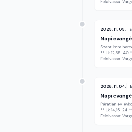
Felolvassa: Varg
2025. 11. 05.
Napi evangé
Szent Imre herc
** Lk 12,35-40 
Felolvassa: Varg
2025. 11. 04.
Napi evangé
Páratlan év, évkö
** Lk 14,15-24 *
Felolvassa: Varg