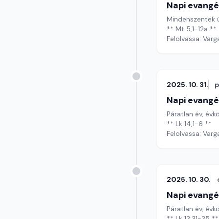
Napi evangé
Mindenszentek 
** Mt 5,1-12a **
Felolvassa: Varg
2025. 10. 31.
p
Napi evangé
Páratlan év, évk
** Lk 14,1-6 **
Felolvassa: Varg
2025. 10. 30.
Napi evangé
Páratlan év, évk
** Lk 13,31-35 **