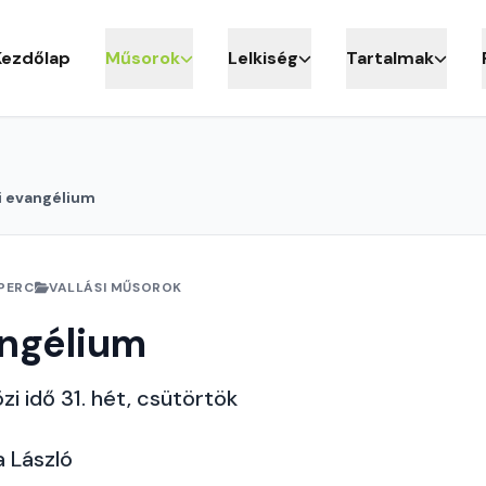
Kezdőlap
Műsorok
Lelkiség
Tartalmak
i evangélium
 PERC
VALLÁSI MŰSOROK
angélium
zi idő 31. hét, csütörtök
a László