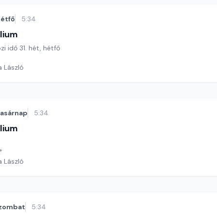
étfő
5:34
lium
zi idő 31. hét, hétfő
a László
vasárnap
5:34
lium
*
a László
zombat
5:34