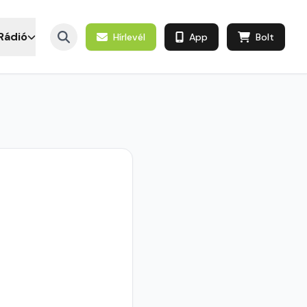
Rádió
Hírlevél
App
Bolt