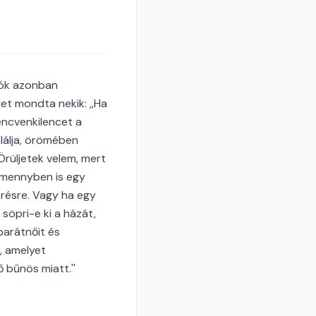
dók azonban
det mondta nekik: ,,Ha
lencvenkilencet a
lálja, örömében
Örüljetek velem, mert
 mennyben is egy
érésre. Vagy ha egy
söpri-e ki a házát,
barátnőit és
, amelyet
 bűnös miatt.''