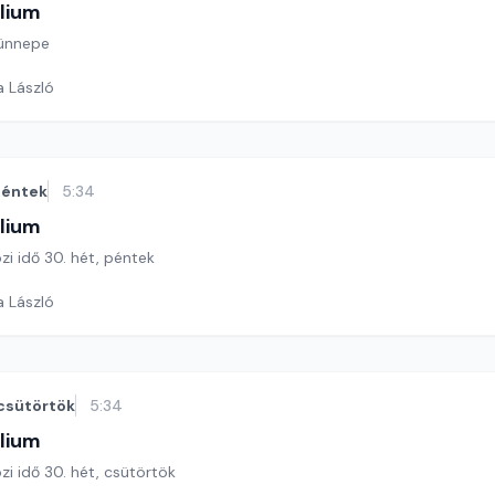
lium
ünnepe
a László
éntek
5:34
lium
özi idő 30. hét, péntek
a László
csütörtök
5:34
lium
özi idő 30. hét, csütörtök