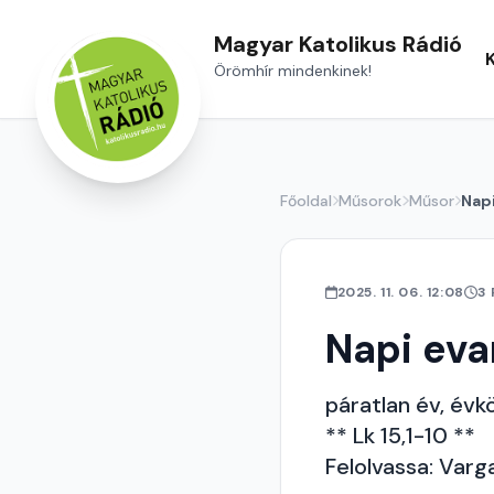
Magyar Katolikus Rádió
Örömhír mindenkinek!
Főoldal
Műsorok
Műsor
Nap
2025. 11. 06. 12:08
3
Napi ev
páratlan év, évkö
** Lk 15,1-10 **
Felolvassa: Varg