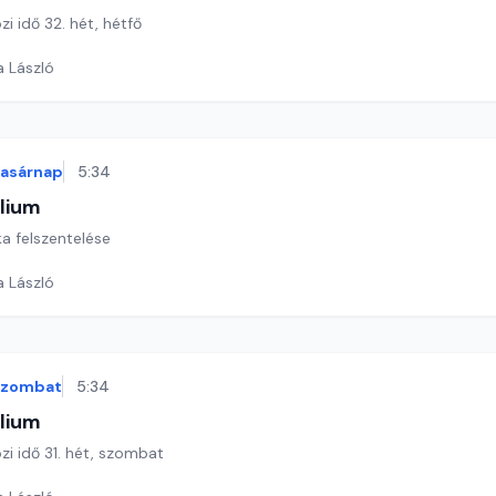
zi idő 32. hét, hétfő
a László
vasárnap
5:34
lium
ka felszentelése
a László
szombat
5:34
lium
özi idő 31. hét, szombat