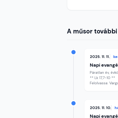
A műsor további
2025. 11. 11.
ke
Napi evangé
Páratlan év, évkö
** Lk 17,7-10 **
Felolvassa: Varg
2025. 11. 10.
h
Napi evangé