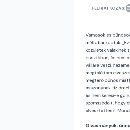
FELIRATKOZÁS:
Vámosok és bűnösök 
méltatlankodtak: ,,Ez
közületek valakinek s
pusztában, és nem m
vállára veszi, hazame
megtaláltam elvesze
megtérő bűnös miatt,
asszonynak tíz drach
és nem keresi-e gond
szomszédait, hogy el
elvesztettem!'' Mond
Olvasmányok, ünnep