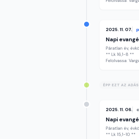
Felolvassa: Varg
2025. 11. 07.
p
Napi evangé
Páratlan év, évkö
** Lk 16,1-8 **
Felolvassa: Varg
ÉPP EZT AZ ADÁ
2025. 11. 06.
c
Napi evangé
Páratlan év, évkö
** Lk 15,1-10 **