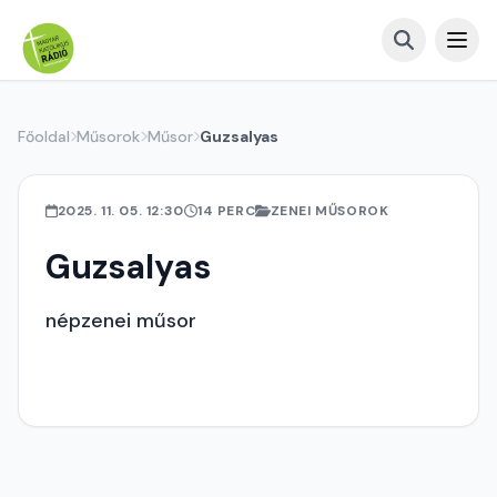
Főoldal
Műsorok
Műsor
Guzsalyas
2025. 11. 05. 12:30
14 PERC
ZENEI MŰSOROK
Guzsalyas
népzenei műsor