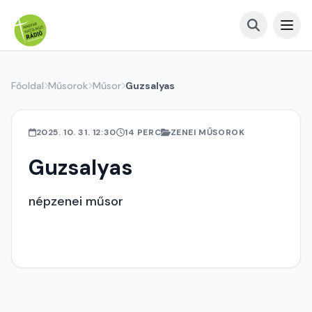
Főoldal
Műsorok
Műsor
Guzsalyas
2025. 10. 31. 12:30
14 PERC
ZENEI MŰSOROK
Guzsalyas
népzenei műsor