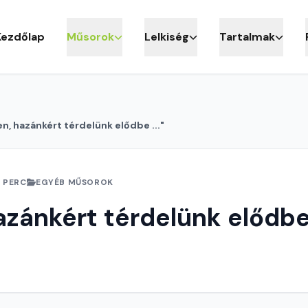
Kezdőlap
Műsorok
Lelkiség
Tartalmak
en, hazánkért térdelünk elődbe ..."
 PERC
EGYÉB MŰSOROK
azánkért térdelünk elődbe 