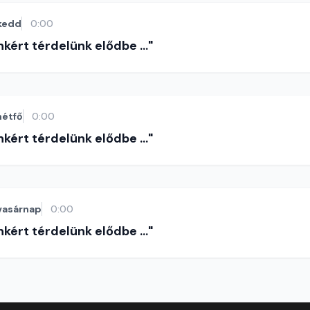
kedd
0:00
nkért térdelünk elődbe ..."
hétfő
0:00
nkért térdelünk elődbe ..."
vasárnap
0:00
nkért térdelünk elődbe ..."