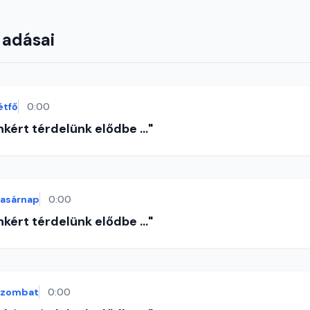
 adásai
étfő
0:00
nkért térdelünk elődbe ..."
vasárnap
0:00
nkért térdelünk elődbe ..."
szombat
0:00