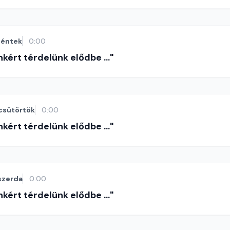
éntek
0:00
nkért térdelünk elődbe ..."
csütörtök
0:00
nkért térdelünk elődbe ..."
szerda
0:00
nkért térdelünk elődbe ..."