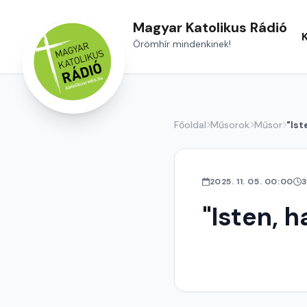
Magyar Katolikus Rádió
Örömhír mindenkinek!
Főoldal
Műsorok
Műsor
"Ist
2025. 11. 05. 00:00
3
"Isten, h