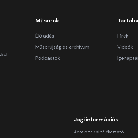
Műsorok
Tartal
Élő adás
Hírek
Műsorújság és archívum
Videók
kkal
Podcastok
Igenaptá
Jogi információk
Adatkezelési tájékoztató