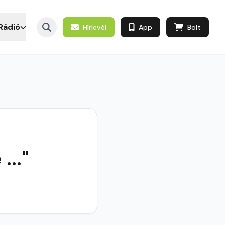
Rádió
Hírlevél
App
Bolt
..."