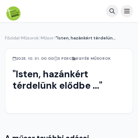
Főoldal
Műsorok
Műsor
"Isten, hazánkért térdelünk elődbe ..."
2025. 10. 31. 00:00
3 PERC
EGYÉB MŰSOROK
"Isten, hazánkért
térdelünk elődbe ..."