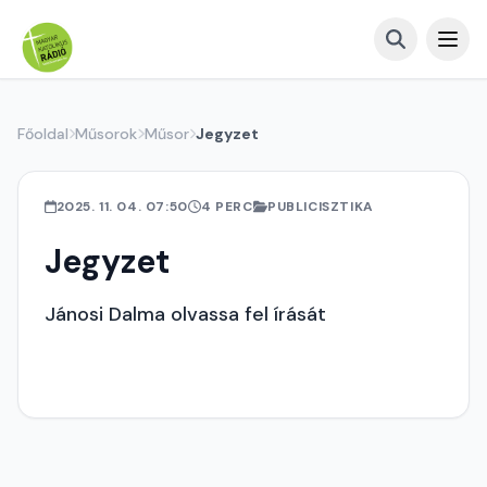
Főoldal
Műsorok
Műsor
Jegyzet
2025. 11. 04. 07:50
4 PERC
PUBLICISZTIKA
Jegyzet
Jánosi Dalma olvassa fel írását