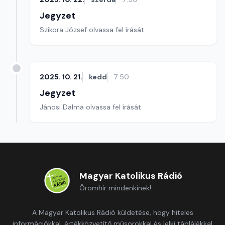
Jegyzet
Szikora József olvassa fel írását
2025. 10. 21.
kedd
7:50
Jegyzet
Jánosi Dalma olvassa fel írását
Magyar Katolikus Rádió
Örömhír mindenkinek!
A Magyar Katolikus Rádió küldetése, hogy hiteles
információkkal, értékközvetítő műsorokkal és lelki táplálékkal