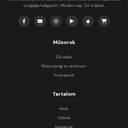
szolgálja hallgatóit. Minden nap, 24 órában.
Műsorok
Élő adás
Műsorújság és archívum
Podcastok
Tartalom
Hírek
Videók
Igenaptár