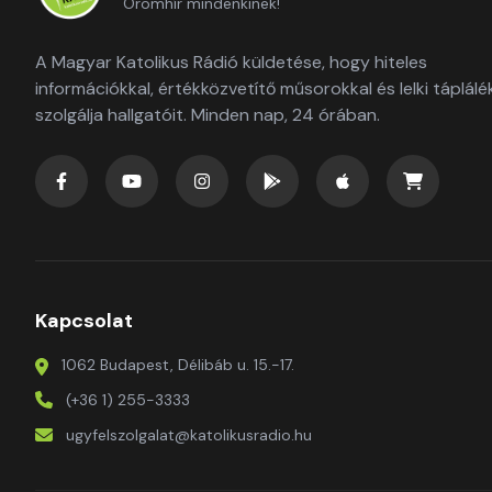
Örömhír mindenkinek!
A Magyar Katolikus Rádió küldetése, hogy hiteles
információkkal, értékközvetítő műsorokkal és lelki táplálé
szolgálja hallgatóit. Minden nap, 24 órában.
Kapcsolat
1062 Budapest, Délibáb u. 15.-17.
(+36 1) 255-3333
ugyfelszolgalat@katolikusradio.hu