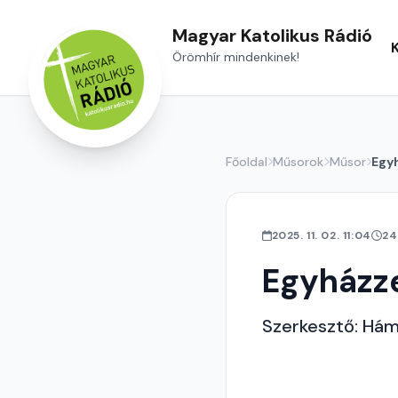
Magyar Katolikus Rádió
Örömhír mindenkinek!
Főoldal
Műsorok
Műsor
Egyh
2025. 11. 02. 11:04
24
Egyházze
Szerkesztő: Hám