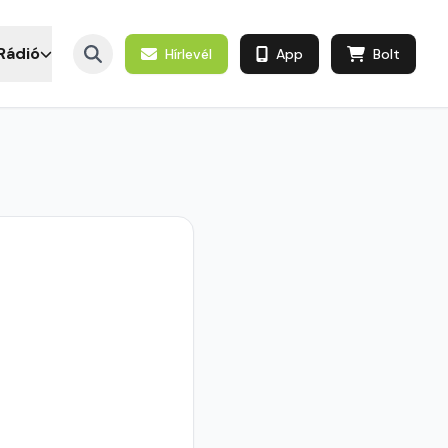
Rádió
Hírlevél
App
Bolt