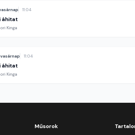
vasárnap
11:04
 áhitat
ori Kinga
vasárnap
11:04
 áhitat
ori Kinga
Műsorok
Tartal