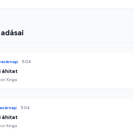
 adásai
vasárnap
11:04
 áhitat
ori Kinga
asárnap
11:04
 áhitat
ori Kinga