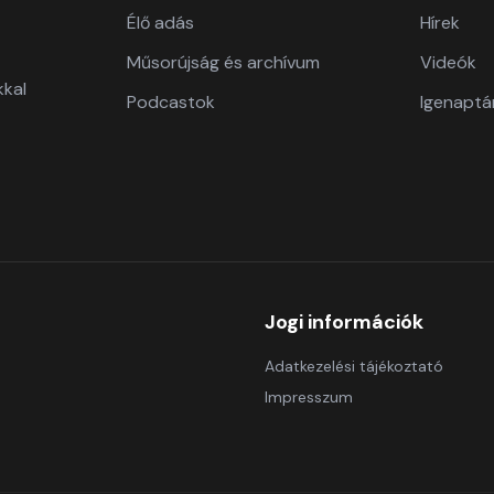
Élő adás
Hírek
Műsorújság és archívum
Videók
kkal
Podcastok
Igenaptá
Jogi információk
Adatkezelési tájékoztató
Impresszum