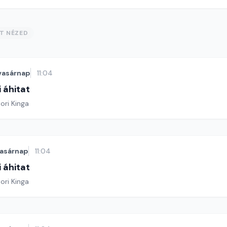
ST NÉZED
vasárnap
11:04
 áhitat
ori Kinga
asárnap
11:04
 áhitat
ori Kinga