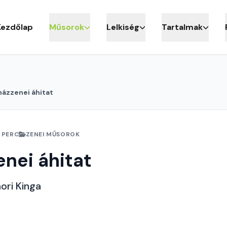
Kezdőlap
Műsorok
Lelkiség
Tartalmak
ázzenei áhitat
 PERC
ZENEI MŰSOROK
nei áhitat
ori Kinga