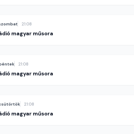
szombat
21:08
Rádió magyar műsora
péntek
21:08
Rádió magyar műsora
csütörtök
21:08
Rádió magyar műsora