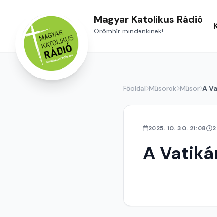
Magyar Katolikus Rádió
Örömhír mindenkinek!
Főoldal
Műsorok
Műsor
A Va
2025. 10. 30. 21:08
2
A Vatiká