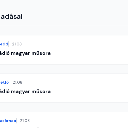
 adásai
kedd
21:08
Rádió magyar műsora
étfő
21:08
Rádió magyar műsora
vasárnap
21:08