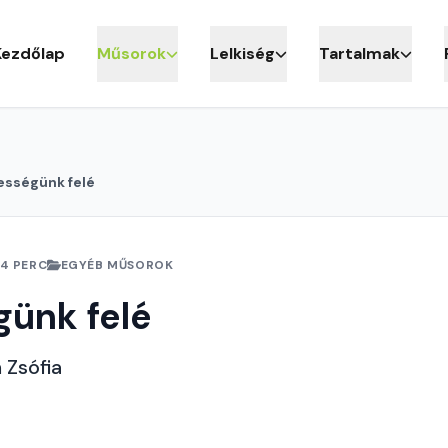
Kezdőlap
Műsorok
Lelkiség
Tartalmak
ességünk felé
4 PERC
EGYÉB MŰSOROK
günk felé
 Zsófia