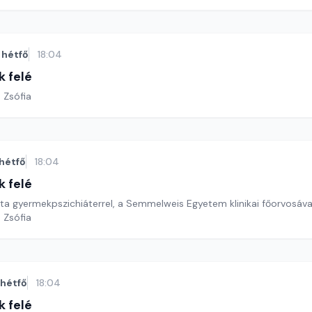
hétfő
18:04
k felé
 Zsófia
hétfő
18:04
k felé
tta gyermekpszichiáterrel, a Semmelweis Egyetem klinikai főorvosával
 Zsófia
hétfő
18:04
k felé