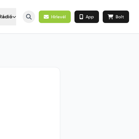
Rádió
Hírlevél
App
Bolt