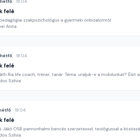
hétfő
18:04
k felé
 pedagógiai szakpszichológus a gyermeki önbizalomról
ei Anita
hétfő
18:04
k felé
h Ria life coach, tréner, tanár. Téma: uraljuk-e a mobilunkat? Élet a
dos Szilvia
hétfő
18:04
k felé
rs Jákó OSB pannonhalmi bencés szerzetessel, teológussal a közöss
dos Szilvia