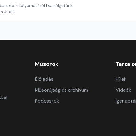
 összetett folyamatáról beszélgetünk
th Judit
Műsorok
Tartal
Élő adás
Hírek
Műsorújság és archívum
Videók
kkal
Podcastok
Igenaptá