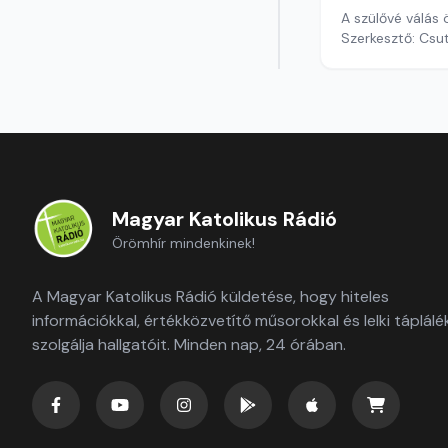
A szülővé válás
Szerkesztő: Csu
Magyar Katolikus Rádió
Örömhír mindenkinek!
A Magyar Katolikus Rádió küldetése, hogy hiteles
információkkal, értékközvetítő műsorokkal és lelki táplálé
szolgálja hallgatóit. Minden nap, 24 órában.