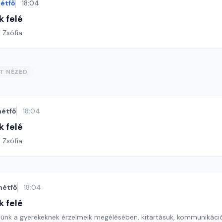
étfő
18:04
k felé
 Zsófia
ST NÉZED
hétfő
18:04
k felé
 Zsófia
hétfő
18:04
k felé
ünk a gyerekeknek érzelmeik megélésében, kitartásuk, kommunikáci