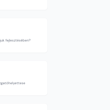
juk fejlesztésében?
azgatóhelyettese