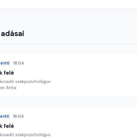
 adásai
étfő
18:04
k felé
nácsadó szakpszichológus
ei Anita
étfő
18:04
k felé
nácsadó szakpszichológus