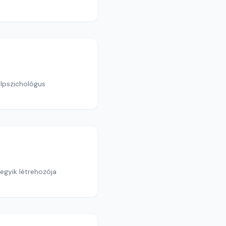
álpszichológus
egyik létrehozója