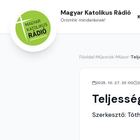
Magyar Katolikus Rádió
Örömhír mindenkinek!
Főoldal
Műsorok
Műsor
Telj
2025. 10. 27. 23:00
2
Teljessé
Szerkesztő: Tóth