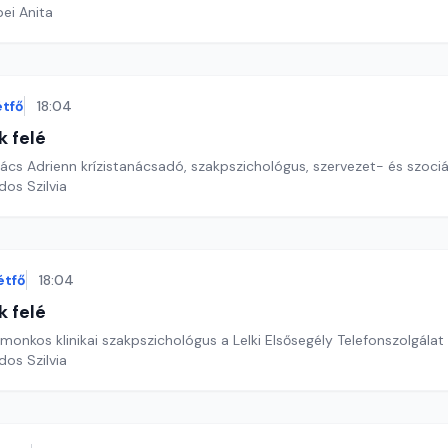
ei Anita
étfő
18:04
k felé
cs Adrienn krízistanácsadó, szakpszichológus, szervezet- és szoci
dos Szilvia
étfő
18:04
k felé
nkos klinikai szakpszichológus a Lelki Elsősegély Telefonszolgálat 
dos Szilvia