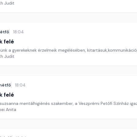
th Judit
étfő
18:04
k felé
ünk a gyerekeknek érzelmeik megélésében, kitartásuk,kommunikáció
th Judit
hétfő
18:04
k felé
 Zsuzsanna mentálhigiénés szakember, a Veszprémi Petőfi Színház ig
ei Anita