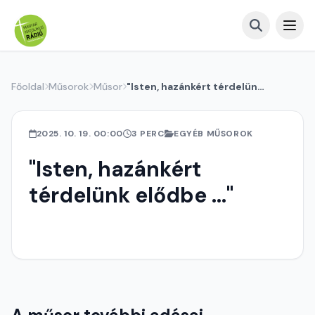
Főoldal
Műsorok
Műsor
"Isten, hazánkért térdelünk elődbe ..."
2025. 10. 19. 00:00
3 PERC
EGYÉB MŰSOROK
"Isten, hazánkért
térdelünk elődbe ..."